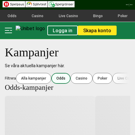
--:--
Odds
Casino
Live Casino
Bingo
Poker
Logga in
Skapa konto
Kampanjer
Se våra aktuella kampanjer här.
Filtrera
Alla kampanjer
Odds
Casino
Poker
Live Casi
Odds-kampanjer