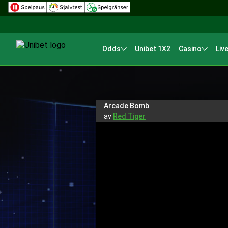
Odds
Unibet 1X2
Casino
Liv
Arcade Bomb
av
Red Tiger