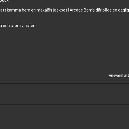
1000x!
t att kamma hem en makalös jackpot i Arcade Bomb där både en daglig
ka och stora vinster!
Ansvarsfull