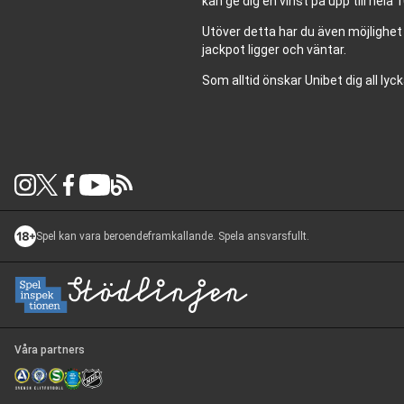
kan ge dig en vinst på upp till hela 
Utöver detta har du även möjlighe
jackpot ligger och väntar.
Som alltid önskar Unibet dig all lyc
Spel kan vara beroendeframkallande. Spela ansvarsfullt.
Våra partners