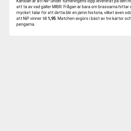
Känslan är att NiP under turneringens lopp levererat på den
att ta av vad gäller MIBR. Frågan är bara om brassarna hittar 
mycket talar för att detta blir en jämn historia, vilket även od
att NiP vinner till
1,95
. Matchen avgörs i bäst av tre kartor och a
pengarna.