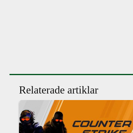
Relaterade artiklar