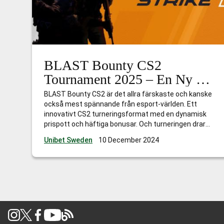
BLAST Bounty CS2
Tournament 2025 – En Ny Era
för Counter-Strike
BLAST Bounty CS2 är det allra färskaste och kanske
också mest spännande från esport-världen. Ett
innovativt CS2 turneringsformat med en dynamisk
prispott och häftiga bonusar. Och turneringen drar
igång redan den första veckan i 2025. Det är med
Unibet Sweden
10 December 2024
andra ord inte alls länge kvar tills vi får uppleva
spänningen i realtid och givetvis kan du
…
BLAST
Bounty CS2 Tournament 2025 – En Ny Era för
Counter-Strike