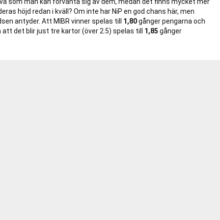
 nivå som man kan förvänta sig av dem, medan det finns mycket mer
deras höjd redan i kväll? Om inte har NiP en god chans här, men
dsen antyder. Att MIBR vinner spelas till
1,80
gånger pengarna och
tt det blir just tre kartor (över 2.5) spelas till
1,85
gånger