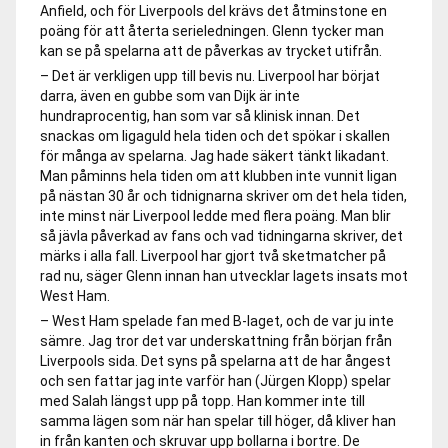
Anfield, och för Liverpools del krävs det åtminstone en
poäng för att återta serieledningen. Glenn tycker man
kan se på spelarna att de påverkas av trycket utifrån.
– Det är verkligen upp till bevis nu. Liverpool har börjat
darra, även en gubbe som van Dijk är inte
hundraprocentig, han som var så klinisk innan. Det
snackas om ligaguld hela tiden och det spökar i skallen
för många av spelarna. Jag hade säkert tänkt likadant.
Man påminns hela tiden om att klubben inte vunnit ligan
på nästan 30 år och tidnignarna skriver om det hela tiden,
inte minst när Liverpool ledde med flera poäng. Man blir
så jävla påverkad av fans och vad tidningarna skriver, det
märks i alla fall. Liverpool har gjort två sketmatcher på
rad nu, säger Glenn innan han utvecklar lagets insats mot
West Ham.
– West Ham spelade fan med B-laget, och de var ju inte
sämre. Jag tror det var underskattning från början från
Liverpools sida. Det syns på spelarna att de har ångest
och sen fattar jag inte varför han (Jürgen Klopp) spelar
med Salah längst upp på topp. Han kommer inte till
samma lägen som när han spelar till höger, då kliver han
in från kanten och skruvar upp bollarna i bortre. De