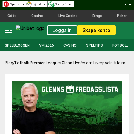
--:--
Odds
Casino
Live Casino
Bingo
Poker
Logga in
Skapa konto
SPELBLOGGEN
VM 2026
CASINO
SPELTIPS
FOTBOLL
Blog
/
Fotboll
/
Premier League
/
Glenn Hysén om Liverpools titelrace: ”Vet inte vad Klopp tänker med”