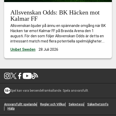
Allsvenskan Odds: BK Häcken mot
Kalmar FF
Allsvenskan bjuder på ännu en spännande omgång när BK
Häcken tar emot Kalmar FF på Bravida Arena den 1
augusti. För den som följer Allsvenskan Odds är detta en
intressant match med flera potentiella spelmöjligheter.
För hemmalaget handlar det om att fortsätta jakten på
Unibet Sweden
28 Juli 2026
topplaceringarna, medan Kalmar vill ta viktiga poäng för
att stärka sin
…
Allsvenskan Odds: BK Häcken mot Kalmar
FF
Spel kan vara beroendeframkallande. Spela ansvarsfullt.
Ansvarsfullt spelande
Regler och Villkor
Sekretess
Säkerhetsinfo
Hjälp