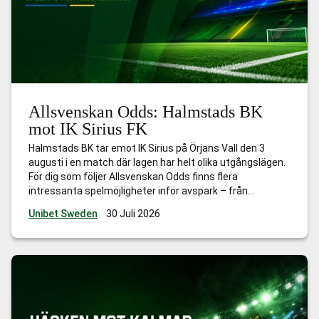
Allsvenskan Odds: Halmstads BK
mot IK Sirius FK
Halmstads BK tar emot IK Sirius på Örjans Vall den 3
augusti i en match där lagen har helt olika utgångslägen.
För dig som följer Allsvenskan Odds finns flera
intressanta spelmöjligheter inför avspark – från
matchvinnare till målspel och Bet Builder. Sirius har
Unibet Sweden
30 Juli 2026
imponerat under säsongen och etablerat sig i toppen av
Allsvenskan, medan Halmstad
…
Allsvenskan Odds:
Halmstads BK mot IK Sirius FK