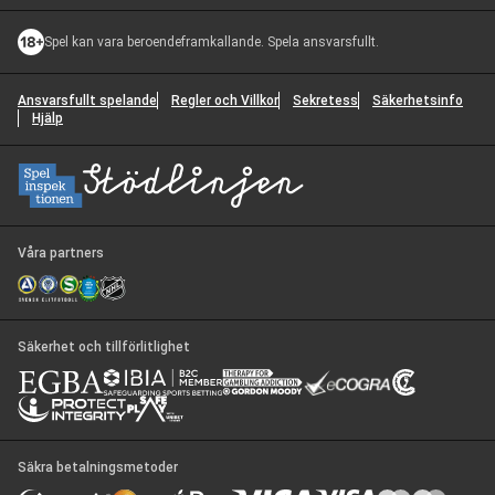
Spel kan vara beroendeframkallande. Spela ansvarsfullt.
Ansvarsfullt spelande
Regler och Villkor
Sekretess
Säkerhetsinfo
Hjälp
Våra partners
Säkerhet och tillförlitlighet
Säkra betalningsmetoder