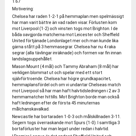
1.67
Motivering:
Chelsea har raden 1-2-1 på hemmaplan men spelmässigt
har man varit bättre än vad raden visar. Förlusten kom
mot Liverpool (1-2) och vinsten togs mot Brighton. I de
båda oavgjorda matcherna mot Leicester och Sheffield
United förtjänade Londonlaget mer och man kunde lika
gärna stått på 3 hemmasegrar. Chelsea har nu 4 raka
segrar (alla tävlingar inräknade) och formen var fin innan
landslagsuppehållet.
Mason Mount (4 mål) och Tammy Abraham (8 mål) har
verkligen blommat ut och spelar med ett stort
självförtroende. Chelsea har högre grundkapacitet,
hemmaplansfördel och om vi undantar Chelseas match
mot Liverpool så har man haft halvtidsledningen i 2 av 3
hemmamatcher hittills. Mot Brighton borde man också
haft ledningen efter de första 45 minuternas
målchanskavalkad.
Newcastle har bortaraden 1-0-3 och målskillnaden 3-11.
Segern togs överraskande mot Spurs (1-0). I samtliga 3
bortaförluster har man legat under redan i halvtid.