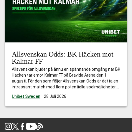
Allsvenskan Odds: BK Häcken mot
Kalmar FF
Allsvenskan bjuder på ännu en spännande omgång när BK
Häcken tar emot Kalmar FF på Bravida Arena den 1
augusti. För den som följer Allsvenskan Odds är detta en
intressant match med flera potentiella spelmöjligheter.
För hemmalaget handlar det om att fortsätta jakten på
Unibet Sweden
28 Juli 2026
topplaceringarna, medan Kalmar vill ta viktiga poäng för
att stärka sin
…
Allsvenskan Odds: BK Häcken mot Kalmar
FF