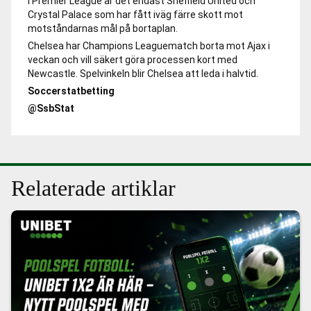
I Premier League är det endast Sheffield United och
Crystal Palace som har fått iväg färre skott mot
motståndarnas mål på bortaplan.
Chelsea har Champions Leaguematch borta mot Ajax i
veckan och vill säkert göra processen kort med
Newcastle. Spelvinkeln blir Chelsea att leda i halvtid.
Soccerstatbetting
@SsbStat
Relaterade artiklar