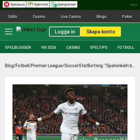
--:--
Odds
Casino
Live Casino
Bingo
Poker
Logga in
Skapa konto
SPELBLOGGEN
VM 2026
CASINO
SPELTIPS
FOTBOLL
Blog
/
Fotboll
/
Premier League
/
SoccerStatBetting: ”Spelvinkeln blir Chelsea att leda i halvtid”