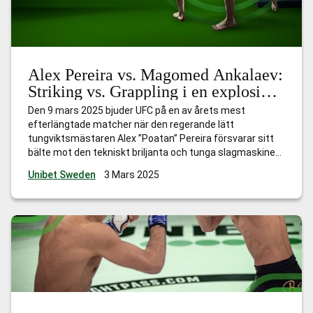
Alex Pereira vs. Magomed Ankalaev:
Striking vs. Grappling i en explosiv
UFC 313 Titelmatch
Den 9 mars 2025 bjuder UFC på en av årets mest
efterlängtade matcher när den regerande lätt
tungviktsmästaren Alex ”Poatan” Pereira försvarar sitt
bälte mot den tekniskt briljanta och tunga slagmaskinen
Magomed Ankalaev. Två fighters med helt olika
Unibet Sweden
3 Mars 2025
bakgrunder, men med samma mål – att dominera lätt
tungviktsklassen. Titelmatchen äger rum i Miami, USA,
där
…
Alex Pereira vs. Magomed Ankalaev: Striking vs.
Grappling i en explosiv UFC 313 Titelmatch