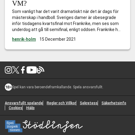
VM?
Som vanligt har det varit dramatiskt när det är dags för
mästerskap i handboll. Sveriges damer är obesegrade
inför tisdagens kvartsfinal mot Frankrike, men ses som
underdog att gå till semifinal, enligt oddsen. Frankrike har
varit lite av ett mardrömsmotstånd för svenskorna de
henrik-holm
15 December 2021
senaste åren. Sverige har åtta raka matcher mot
Frankrike utan seger, vänskapsmatcher
…
Går Sverige till
semifinal i handbolls-VM?
Spel kan vara beroendeframkallande. Spela ansvarsfullt.
Ansvarsfullt spelande
Regler och Villkor
Sekretess
Säkerhetsinfo
Cookies
Hjälp