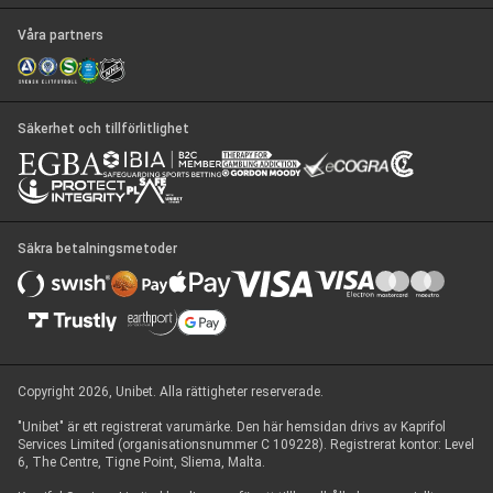
Våra partners
Säkerhet och tillförlitlighet
Säkra betalningsmetoder
Copyright 2026, Unibet. Alla rättigheter reserverade.
"Unibet" är ett registrerat varumärke. Den här hemsidan drivs av Kaprifol
Services Limited (organisationsnummer C 109228). Registrerat kontor: Level
6, The Centre, Tigne Point, Sliema, Malta.