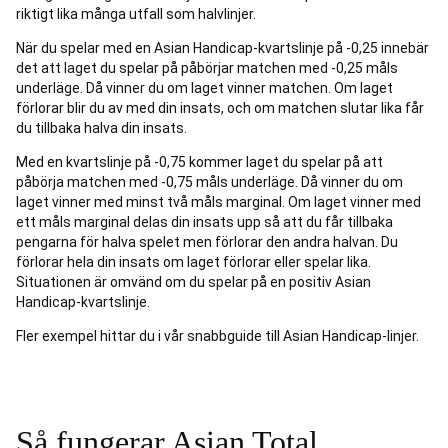
riktigt lika många utfall som halvlinjer.
När du spelar med en Asian Handicap-kvartslinje på -0,25 innebär
det att laget du spelar på påbörjar matchen med -0,25 måls
underläge. Då vinner du om laget vinner matchen. Om laget
förlorar blir du av med din insats, och om matchen slutar lika får
du tillbaka halva din insats.
Med en kvartslinje på -0,75 kommer laget du spelar på att
påbörja matchen med -0,75 måls underläge. Då vinner du om
laget vinner med minst två måls marginal. Om laget vinner med
ett måls marginal delas din insats upp så att du får tillbaka
pengarna för halva spelet men förlorar den andra halvan. Du
förlorar hela din insats om laget förlorar eller spelar lika.
Situationen är omvänd om du spelar på en positiv Asian
Handicap-kvartslinje.
Fler exempel hittar du i vår snabbguide till Asian Handicap-linjer.
Så fungerar Asian Total