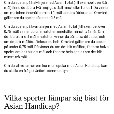
Om du spelar på halvlinjer med Asian Total (till exempel över 0,5
mål) finns det bara två möjliga utfall: vinst eller förlust. Du vinner
om matchen innehåller minst 1 mål, annars förlorar du. Omvänt
gäller om du spelar på under 0,5 mål.
Om du spelar på kvartslinjer med Asian Total (till exempel över
0,75 mål) vinner du om matchen innehåller minst två mål. Om
det bara blir ett mål i matchen vinner du på halva ditt spel, och
om det blir mållöst förlorar du helt. Omvänt gäller om du spelar
på under 0,75 mål. Då vinner du om det blir mållöst, förlorar halva
spelet om det blir ett mål och förlorar hela spelet om det blir
minst två mål.
Om du vill veta mer om hur man spelar med Asian Handicap kan
du ställa en fråga i Unibet-communityn.
Vilka sporter lämpar sig bäst för
Asian Handicap?