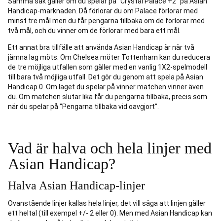
Samma sak gäller om du spelar på "Crystal Palace +2" på Asian
Handicap-marknaden. Då förlorar du om Palace förlorar med
minst tre mål men du får pengarna tillbaka om de förlorar med
två mål, och du vinner om de förlorar med bara ett mål.
Ett annat bra tillfälle att använda Asian Handicap är när två
jämna lag möts. Om Chelsea möter Tottenham kan du reducera
de tre möjliga utfallen som gäller med en vanlig 1X2-spelmodell
till bara två möjliga utfall. Det gör du genom att spela på Asian
Handicap 0. Om laget du spelar på vinner matchen vinner även
du. Om matchen slutar lika får du pengarna tillbaka, precis som
när du spelar på "Pengarna tillbaka vid oavgjort".
Vad är halva och hela linjer med
Asian Handicap?
Halva Asian Handicap-linjer
Ovanstående linjer kallas hela linjer, det vill säga att linjen gäller
ett heltal (till exempel +/- 2 eller 0). Men med Asian Handicap kan