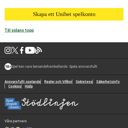
Skapa ett Unibet spelkonto
Till sidans topp
Spel kan vara beroendeframkallande. Spela ansvarsfullt.
Ansvarsfullt spelande
Regler och Villkor
Sekretess
Säkerhetsinfo
Cookies
Hjälp
Våra partners