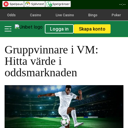
--:--
Odds
Casino
Live Casino
Bingo
Poker
Logga in
Skapa konto
Gruppvinnare i VM:
Hitta värde i
oddsmarknaden