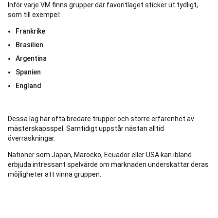
Inför varje VM finns grupper där favoritlaget sticker ut tydligt,
som till exempel:
Frankrike
Brasilien
Argentina
Spanien
England
Dessa lag har ofta bredare trupper och större erfarenhet av
mästerskapsspel. Samtidigt uppstår nästan alltid
överraskningar.
Nationer som Japan, Marocko, Ecuador eller USA kan ibland
erbjuda intressant spelvärde om marknaden underskattar deras
möjligheter att vinna gruppen.