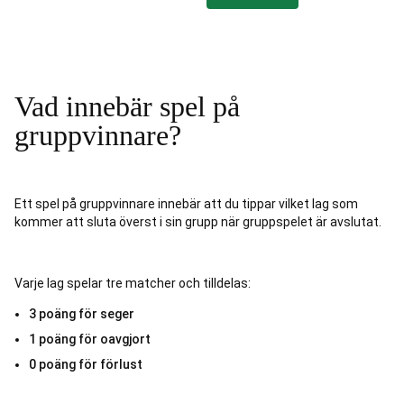
Vad innebär spel på
gruppvinnare?
Ett spel på gruppvinnare innebär att du tippar vilket lag som
kommer att sluta överst i sin grupp när gruppspelet är avslutat.
Varje lag spelar tre matcher och tilldelas:
3 poäng för seger
1 poäng för oavgjort
0 poäng för förlust