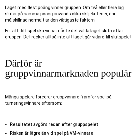
Laget med flest poäng vinner gruppen. Om två eller flera lag
slutar på samma poäng används olika skiljekriterier, där
målskillnad normalt är den viktigaste faktorn.
För att ditt spel ska vinna måste det valda laget sluta etta i
gruppen. Det räcker alltså inte att laget går vidare till slutspelet.
Därför är
gruppvinnarmarknaden populär
Många spelare föredrar gruppvinnare framför spel på
turneringsvinnare eftersom:
Resultatet avgörs redan efter gruppspelet
Risken är lägre än vid spel på VM-vinnare