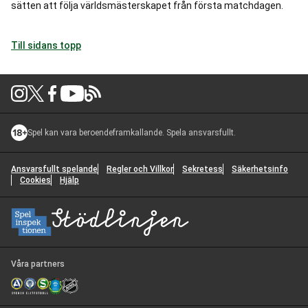
sätten att följa världsmästerskapet från första matchdagen.
Till sidans topp
Spel kan vara beroendeframkallande. Spela ansvarsfullt.
Ansvarsfullt spelande
Regler och Villkor
Sekretess
Säkerhetsinfo
Cookies
Hjälp
Våra partners