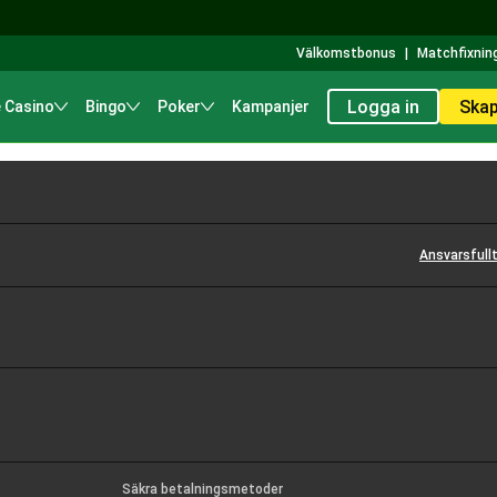
Välkomstbonus
|
Matchfixnin
Logga in
Skap
e Casino
Bingo
Poker
Kampanjer
Ansvarsfull
Säkra betalningsmetoder