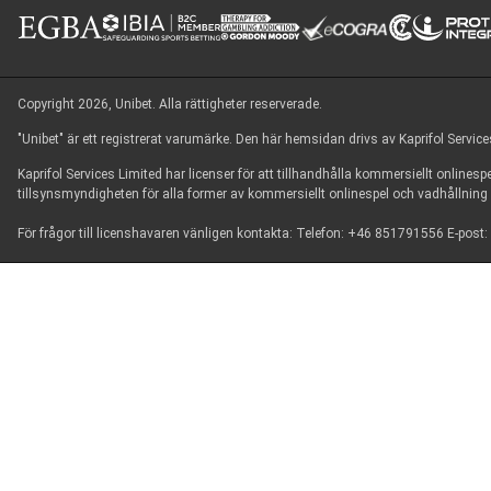
Copyright 2026, Unibet. Alla rättigheter reserverade.
"Unibet" är ett registrerat varumärke. Den här hemsidan drivs av Kaprifol Servi
Kaprifol Services Limited har licenser för att tillhandhålla kommersiellt online
tillsynsmyndigheten för alla former av kommersiellt onlinespel och vadhållning 
För frågor till licenshavaren vänligen kontakta: Telefon: +46 851791556 E-post: