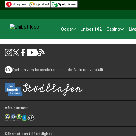
Odds
Unibet 1X2
Casino
Liv
Spel kan vara beroendeframkallande. Spela ansvarsfullt.
Våra partners
Säkerhet och tillförlitlighet