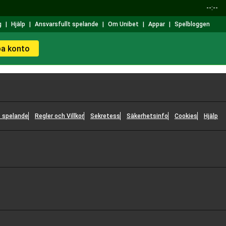
--:--
g
|
Hjälp
|
Ansvarsfullt spelande
|
Om Unibet
|
Appar
|
Spelbloggen
a konto
t spelande
Regler och Villkor
Sekretess
Säkerhetsinfo
Cookies
Hjälp