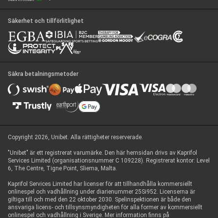
Säkerhet och tillförlitlighet
Säkra betalningsmetoder
Copyright 2026, Unibet. Alla rättigheter reserverade.
"Unibet" är ett registrerat varumärke. Den här hemsidan drivs av Kaprifol
Services Limited (organisationsnummer C 109228). Registrerat kontor: Level
6, The Centre, Tigne Point, Sliema, Malta.
Kaprifol Services Limited har licenser för att tillhandhålla kommersiellt
onlinespel och vadhållning under diarienummer 25Si952. Licenserna är
giltiga till och med den 22 oktober 2030. Spelinspektionen är både den
ansvariga licens- och tillsynsmyndigheten för alla former av kommersiellt
onlinespel och vadhållning i Sverige. Mer information finns på