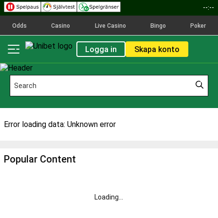
--:--
Odds
Casino
Live Casino
Bingo
Poker
Logga in
Skapa konto
Error loading data:
Unknown error
Popular Content
Loading
...