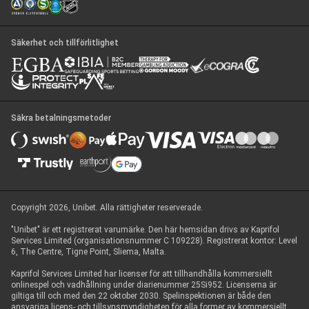
Säkerhet och tillförlitlighet
Säkra betalningsmetoder
Copyright 2026, Unibet. Alla rättigheter reserverade.
"Unibet" är ett registrerat varumärke. Den här hemsidan drivs av Kaprifol
Services Limited (organisationsnummer C 109228). Registrerat kontor: Level
6, The Centre, Tigne Point, Sliema, Malta.
Kaprifol Services Limited har licenser för att tillhandhålla kommersiellt
onlinespel och vadhållning under diarienummer 25Si952. Licenserna är
giltiga till och med den 22 oktober 2030. Spelinspektionen är både den
ansvariga licens- och tillsynsmyndigheten för alla former av kommersiellt