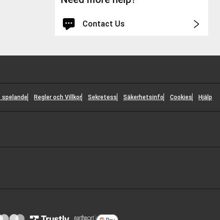
Contact Us
Log in for faster and personalized
assistance
Log in
t spelande
Regler och Villkor
You'll be logged into your account.
Sekretess
Säkerhetsinfo
Cookies
Hjälp
Continue without logging in
Contact Options
1