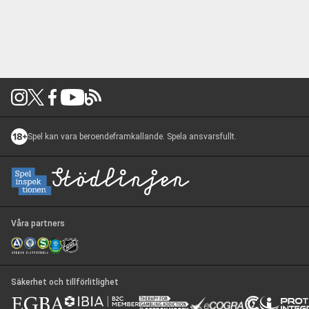
Spel kan vara beroendeframkallande. Spela ansvarsfullt.
Våra partners
Säkerhet och tillförlitlighet