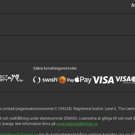
An
Säkra betalningsmetoder
ces Limited (organisationsnummer C 109228). Registrerat kontor: Level 6, The Centre
spel och vadhållning under diarienummer 25Si952. Licenserna är giltiga till och med
i Sverige. Mer information finns på
www.spelinspektionen.se
info@kaprifollimited.se
Har du kontorelaterade frågor vänligen kontakta oss via vå