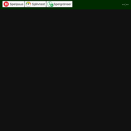
--:--