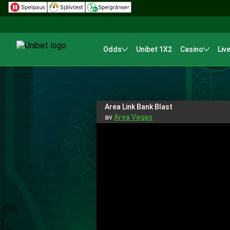
Odds
Unibet 1X2
Casino
Liv
Area Link Bank Blast
av
Area Vegas