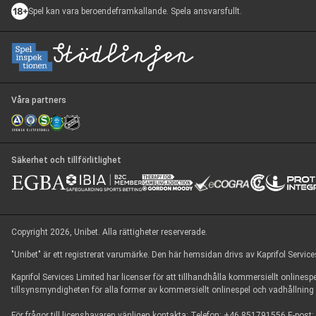
Spel kan vara beroendeframkallande. Spela ansvarsfullt.
Våra partners
Säkerhet och tillförlitlighet
Copyright 2026, Unibet. Alla rättigheter reserverade.
"Unibet" är ett registrerat varumärke. Den här hemsidan drivs av Kaprifol Servi
Kaprifol Services Limited har licenser för att tillhandhålla kommersiellt online
tillsynsmyndigheten för alla former av kommersiellt onlinespel och vadhållning 
För frågor till licenshavaren vänligen kontakta: Telefon: +46 851791556 E-post: