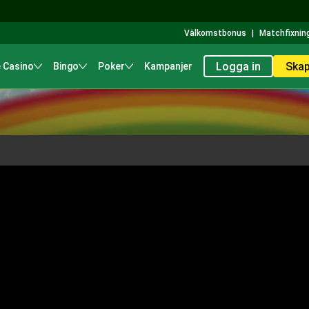
Välkomstbonus
|
Matchfixnin
Logga in
Skap
e Casino
Bingo
Poker
Kampanjer