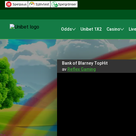
Odds
Unibet 1X2
Casino
Liv
Bank of Blarney TopHit
av
Reflex Gaming