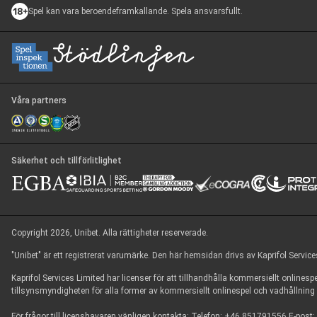
Spel kan vara beroendeframkallande. Spela ansvarsfullt.
Våra partners
Säkerhet och tillförlitlighet
Copyright 2026, Unibet. Alla rättigheter reserverade.
"Unibet" är ett registrerat varumärke. Den här hemsidan drivs av Kaprifol Servi
Kaprifol Services Limited har licenser för att tillhandhålla kommersiellt online
tillsynsmyndigheten för alla former av kommersiellt onlinespel och vadhållning 
För frågor till licenshavaren vänligen kontakta: Telefon: +46 851791556 E-post: