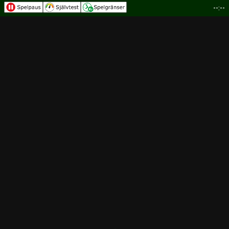
--:--