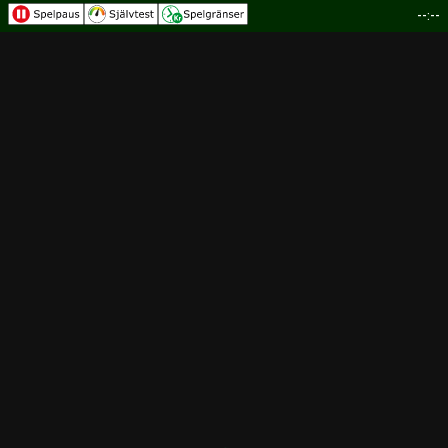
--:--