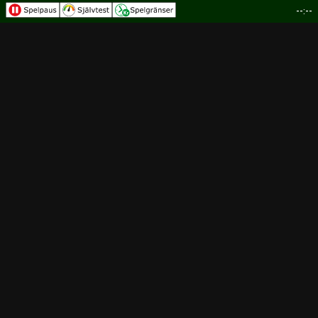
--:--