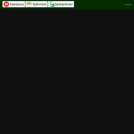
--:--