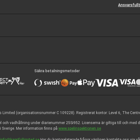
Ansvarsfull
Säkra betalningsmetoder
ces Limited (organisationsnummer C 109228). Registrerat kontor: Level 6, The Centre
spel och vadhållning under diarienummer 25Si952. Licenserna är giltiga till och med
i Sverige. Mer information finns på
www.spelinspektionen.se
info@kaprifollimited.se
Har du kontorelaterade frågor vänligen kontakta oss via vå