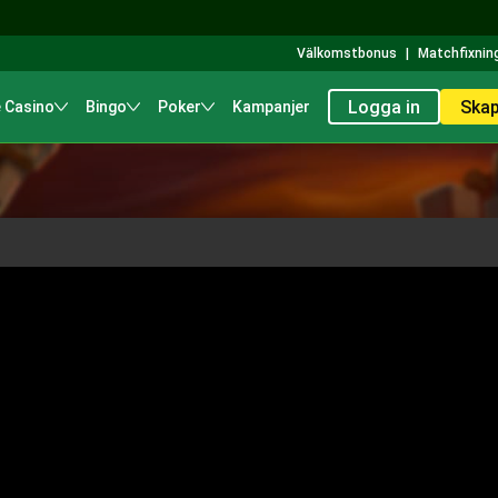
Välkomstbonus
|
Matchfixnin
Logga in
Skap
e Casino
Bingo
Poker
Kampanjer