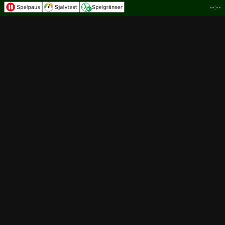
--:--