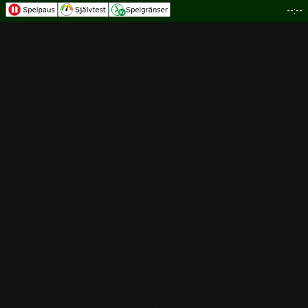
--:--