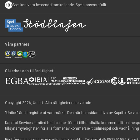
Spel kan vara beroendeframkallande. Spela ansvarsfullt.
Våra partners
Säkerhet och tillförlitlighet
Copyright 2026, Unibet. Alla rättigheter reserverade.
"Unibet" är ett registrerat varumärke. Den här hemsidan drivs av Kaprifol Servi
Kaprifol Services Limited har licenser för att tillhandhålla kommersiellt online
tillsynsmyndigheten för alla former av kommersiellt onlinespel och vadhållning 
För frågor till licenshavaren vänligen kontakta: Telefon: +46 851791556 E-post: