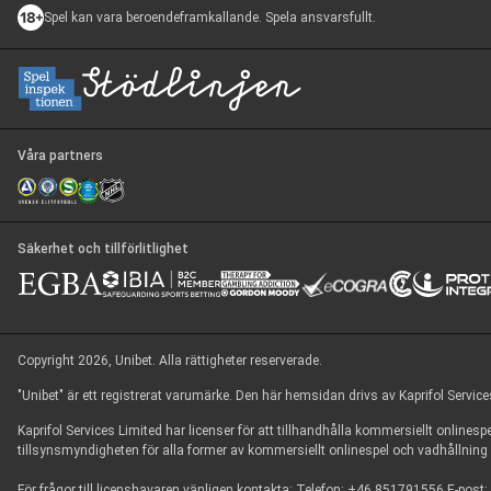
Spel kan vara beroendeframkallande. Spela ansvarsfullt.
Våra partners
Säkerhet och tillförlitlighet
Copyright 2026, Unibet. Alla rättigheter reserverade.
"Unibet" är ett registrerat varumärke. Den här hemsidan drivs av Kaprifol Servi
Kaprifol Services Limited har licenser för att tillhandhålla kommersiellt online
tillsynsmyndigheten för alla former av kommersiellt onlinespel och vadhållning 
För frågor till licenshavaren vänligen kontakta: Telefon: +46 851791556 E-post: