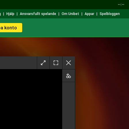
--:--
g
|
Hjälp
|
Ansvarsfullt spelande
|
Om Unibet
|
Appar
|
Spelbloggen
a konto