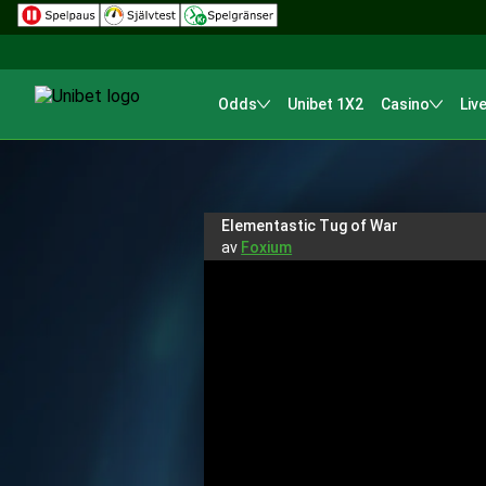
Odds
Unibet 1X2
Casino
Liv
Elementastic Tug of War
av
Foxium