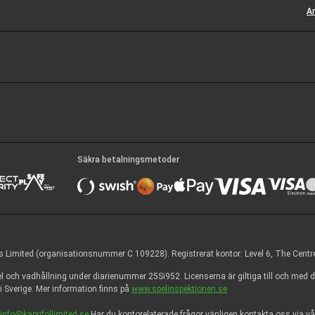
An
Säkra betalningsmetoder
ces Limited (organisationsnummer C 109228). Registrerat kontor: Level 6, The Centre
spel och vadhållning under diarienummer 25Si952. Licenserna är giltiga till och med
i Sverige. Mer information finns på
www.spelinspektionen.se
info@kaprifollimited.se
Har du kontorelaterade frågor vänligen kontakta oss via vå