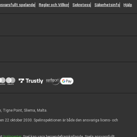
svarsfullt spelande
Regler och Villkor
Sekretess
Säkerhetsinfo
Hjälp
, Tigne Point, Sliema, Malta.
 den 22 oktober 2030. Spelinspektionen är både den ansvariga licens- och
rt
hjälpcenter
. Spel kan vara beroendeframkallande. Spela ansvarsfullt.