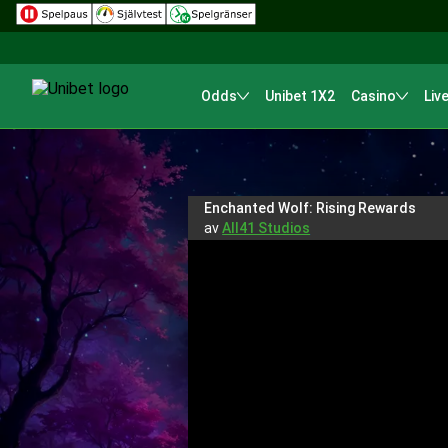
Odds
Unibet 1X2
Casino
Liv
Enchanted Wolf: Rising Rewards
av
All41 Studios