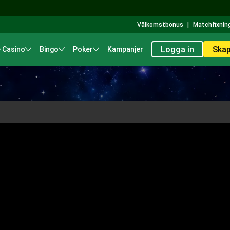
Välkomstbonus
|
Matchfixnin
Logga in
Skap
e Casino
Bingo
Poker
Kampanjer