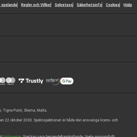
t spelande
Regler och Villkor
Sekretess
Säkerhetsinfo
Cookies
Hjälp
, Tigne Point, Sliema, Malta.
 den 22 oktober 2030. Spelinspektionen är både den ansvariga licens- och
rt
hjälpcenter
. Spel kan vara beroendeframkallande. Spela ansvarsfullt.