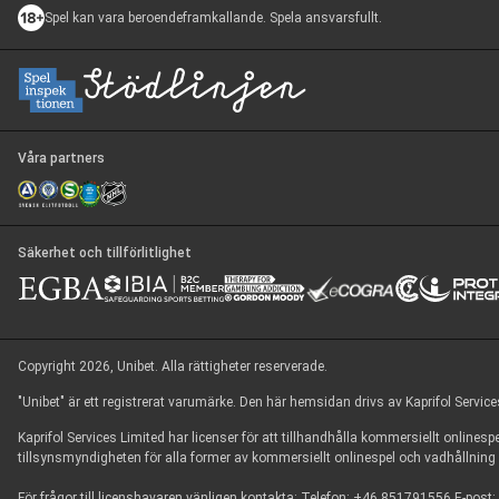
Spel kan vara beroendeframkallande. Spela ansvarsfullt.
Våra partners
Säkerhet och tillförlitlighet
Copyright 2026, Unibet. Alla rättigheter reserverade.
"Unibet" är ett registrerat varumärke. Den här hemsidan drivs av Kaprifol Servi
Kaprifol Services Limited har licenser för att tillhandhålla kommersiellt online
tillsynsmyndigheten för alla former av kommersiellt onlinespel och vadhållning 
För frågor till licenshavaren vänligen kontakta: Telefon: +46 851791556 E-post: