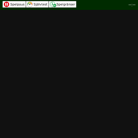
--:--