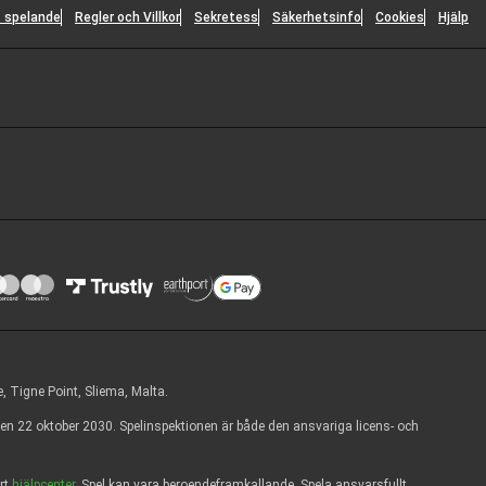
t spelande
Regler och Villkor
Sekretess
Säkerhetsinfo
Cookies
Hjälp
, Tigne Point, Sliema, Malta.
 den 22 oktober 2030. Spelinspektionen är både den ansvariga licens- och
rt
hjälpcenter
. Spel kan vara beroendeframkallande. Spela ansvarsfullt.