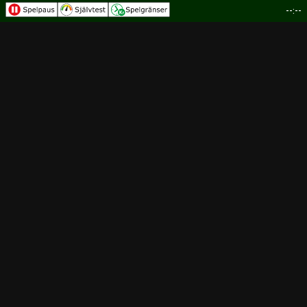
--:--