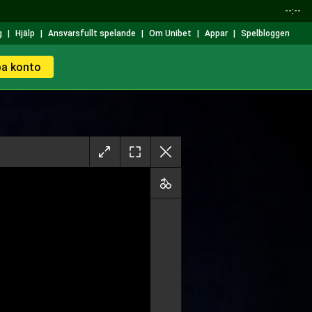
--:--
g
|
Hjälp
|
Ansvarsfullt spelande
|
Om Unibet
|
Appar
|
Spelbloggen
a konto