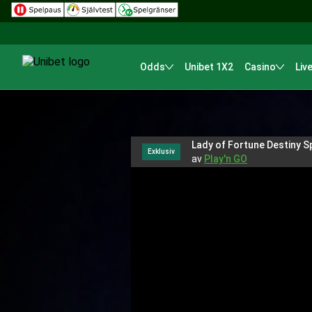
Odds
Unibet 1X2
Casino
Liv
Lady of Fortune Destiny S
Exklusiv
av
Play'n GO