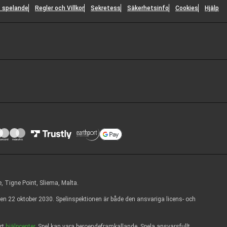
t spelande
Regler och Villkor
Sekretess
Säkerhetsinfo
Cookies
Hjälp
, Tigne Point, Sliema, Malta.
 den 22 oktober 2030. Spelinspektionen är både den ansvariga licens- och
rt
hjälpcenter
. Spel kan vara beroendeframkallande. Spela ansvarsfullt.