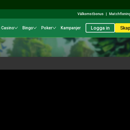
Välkomstbonus
|
Matchfixnin
Logga in
Skap
e Casino
Bingo
Poker
Kampanjer