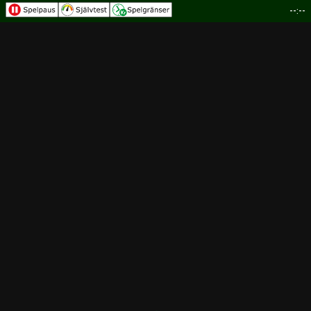
--:--