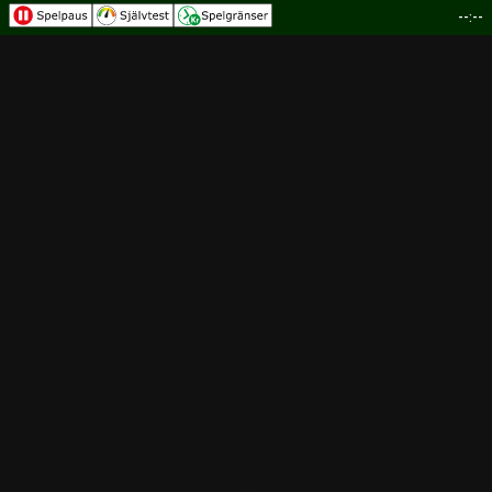
--:--