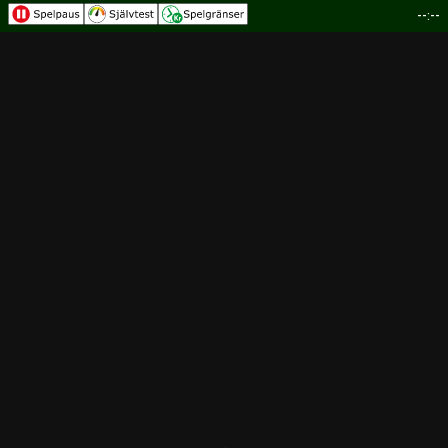
--:--