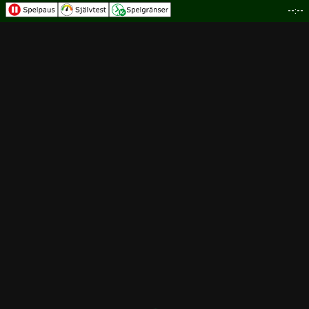
--:--