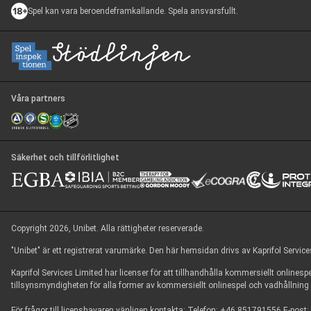
Spel kan vara beroendeframkallande. Spela ansvarsfullt.
Våra partners
Säkerhet och tillförlitlighet
Copyright 2026, Unibet. Alla rättigheter reserverade.
"Unibet" är ett registrerat varumärke. Den här hemsidan drivs av Kaprifol Servi
Kaprifol Services Limited har licenser för att tillhandhålla kommersiellt online
tillsynsmyndigheten för alla former av kommersiellt onlinespel och vadhållning 
För frågor till licenshavaren vänligen kontakta: Telefon: +46 851791556 E-post: