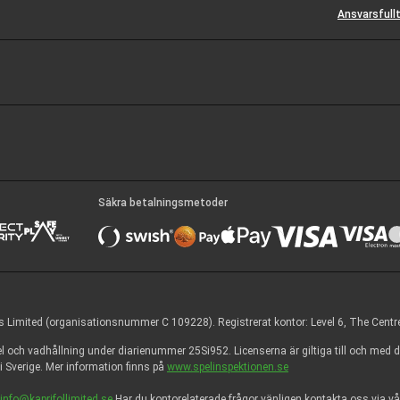
Ansvarsfull
Säkra betalningsmetoder
ces Limited (organisationsnummer C 109228). Registrerat kontor: Level 6, The Centre
spel och vadhållning under diarienummer 25Si952. Licenserna är giltiga till och med
i Sverige. Mer information finns på
www.spelinspektionen.se
info@kaprifollimited.se
Har du kontorelaterade frågor vänligen kontakta oss via vå