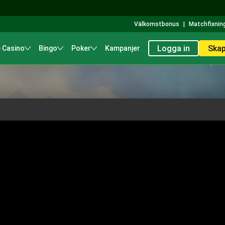
Välkomstbonus
|
Matchfixnin
Logga in
Skap
e Casino
Bingo
Poker
Kampanjer