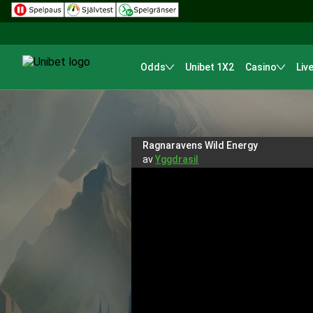
Odds
Unibet 1X2
Casino
Liv
Ragnaravens Wild Energy
av
Yggdrasil