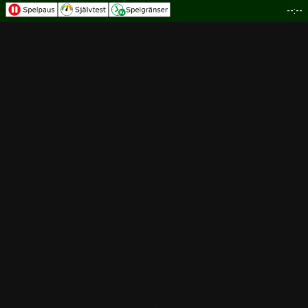
--:--