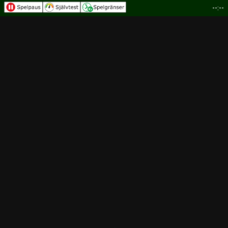
--:--