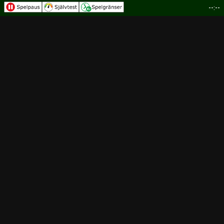
--:--