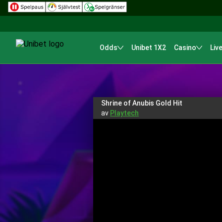
Odds
Unibet 1X2
Casino
Liv
Shrine of Anubis Gold Hit
av
Playtech