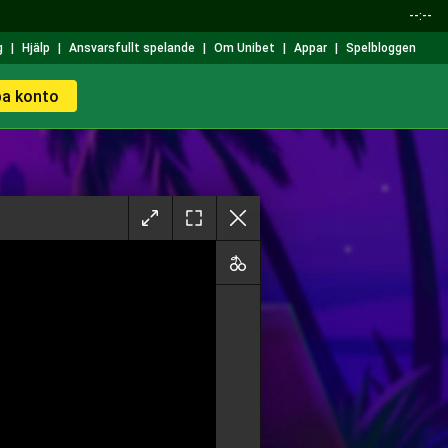
--:--
g
|
Hjälp
|
Ansvarsfullt spelande
|
Om Unibet
|
Appar
|
Spelbloggen
a konto