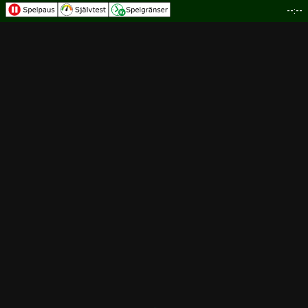
--:--