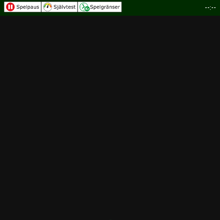
--:--