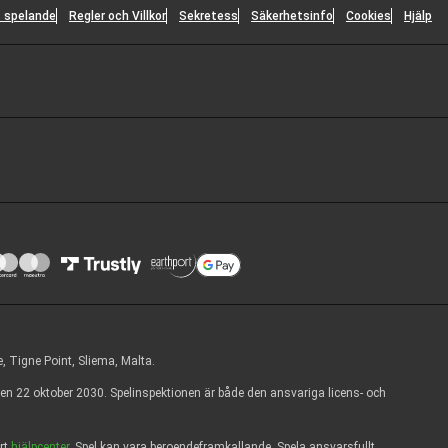
t spelande
Regler och Villkor
Sekretess
Säkerhetsinfo
Cookies
Hjälp
, Tigne Point, Sliema, Malta.
 den 22 oktober 2030. Spelinspektionen är både den ansvariga licens- och
rt
hjälpcenter
. Spel kan vara beroendeframkallande. Spela ansvarsfullt.