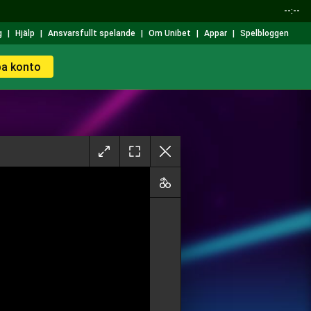
--:--
g
|
Hjälp
|
Ansvarsfullt spelande
|
Om Unibet
|
Appar
|
Spelbloggen
a konto