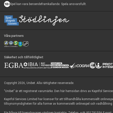
Spel kan vara beroendeframkallande. Spela ansvarsfullt.
Våra partners
Säkerhet och tillförlitlighet
Copyright 2026, Unibet. Alla rättigheter reserverade.
"Unibet" är ett registrerat varumärke. Den här hemsidan drivs av Kaprifol Servi
Kaprifol Services Limited har licenser för att tillhandhålla kommersiellt online
tillsynsmyndigheten för alla former av kommersiellt onlinespel och vadhållning 
För frågor till licenshavaren vänligen kontakta: Telefon: +46 851791556 E-post: