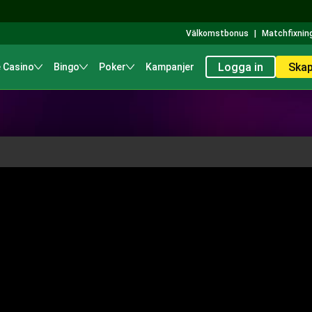
Välkomstbonus
|
Matchfixnin
Logga in
Skap
e Casino
Bingo
Poker
Kampanjer