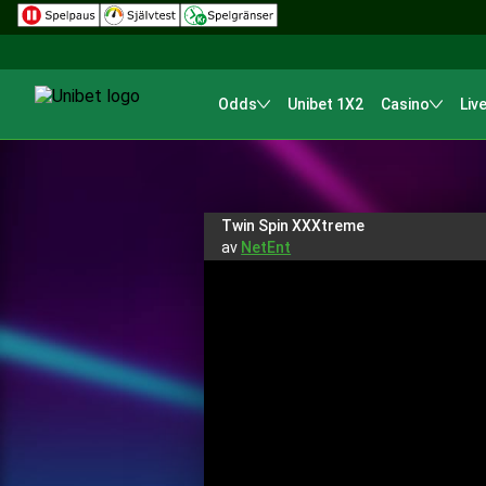
Odds
Unibet 1X2
Casino
Liv
Twin Spin XXXtreme
av
NetEnt