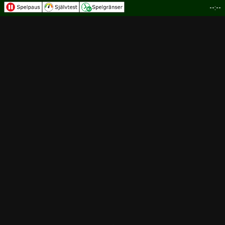
--:--