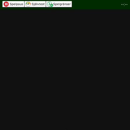
--:--