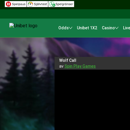
Odds
Unibet 1X2
Casino
Liv
Wolf Call
av
Spin Play Games