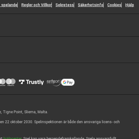
t spelande
Regler och Villkor
Sekretess
Säkerhetsinfo
Cookies
Hjälp
, Tigne Point, Sliema, Malta.
 den 22 oktober 2030. Spelinspektionen är både den ansvariga licens- och
rt
hjälpcenter
. Spel kan vara beroendeframkallande. Spela ansvarsfullt.