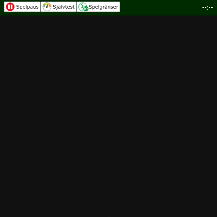
--:--